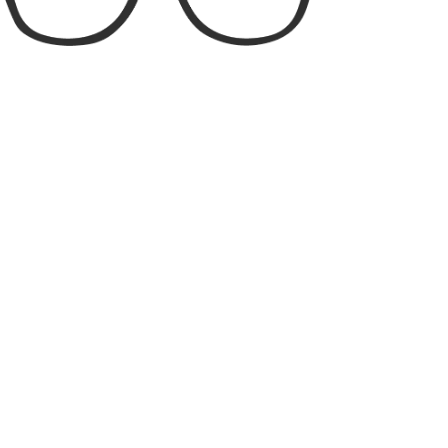
Tamanho do Aro:
55mm