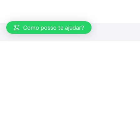
Como posso te ajudar?
Equipamentos de Segurança
BTO+ Comunicação Integrada © Todos os direitos reservad