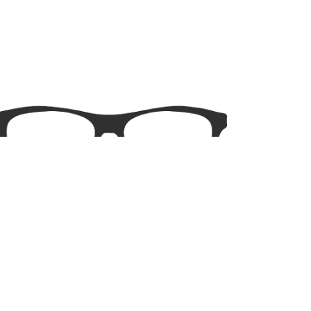
Tamanho do Aro:
48mm